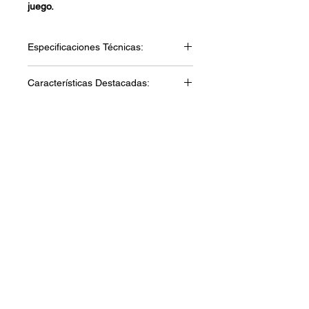
juego.
Especificaciones Técnicas:
Material: madera
Características Destacadas:
Madera
Mango
Diseño Clásico
Versatilidad de Uso
Tamaño y Peso Adecuados
para Niños