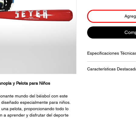
Agrega
Comp
Especificaciones Técnica
Material: madera / s
Características Destacad
Color: varios y co
Bate de Tamaño Infa
Manopla y Pelota para Niños
Manopla infantil
Pelota infantil
ionante mundo del béisbol con este
Fácil de Usar
, diseñado especialmente para niños.
Desarrollo de Habil
y una pelota, proporcionando todo lo
Diseño Colorido
 a aprender y disfrutar del deporte