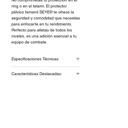
ring o en el tatami. El protector
pélvico femenil SEYER te ofrece la
seguridad y comodidad que necesitas
para enfocarte en tu rendimiento.
Perfecto para atletas de todos los
niveles, es una adición esencial a tu
equipo de combate.
Especificaciones Técnicas:
Material: sintético
Características Destacadas:
Relleno: espuma
Cierre: resorte
Diseño Anatómico Femenino
Materiales
Acolchado de Protección
Cinturón Ajustable